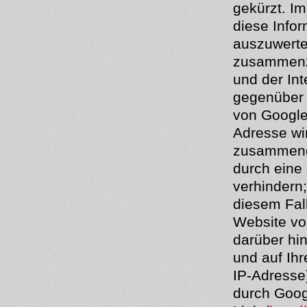
gekürzt. Im
diese Info
auszuwerte
zusammenzu
und der In
gegenüber 
von Google 
Adresse wi
zusammenge
durch eine
verhindern;
diesem Fal
Website vo
darüber hi
und auf Ih
IP-Adresse
durch Goog