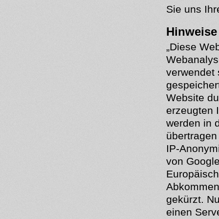
Sie uns Ihr
Hinweise
„Diese Web
Webanalyse
verwendet 
gespeicher
Website du
erzeugten 
werden in 
übertragen 
IP-Anonymi
von Google
Europäisch
Abkommens 
gekürzt. Nu
einen Serv