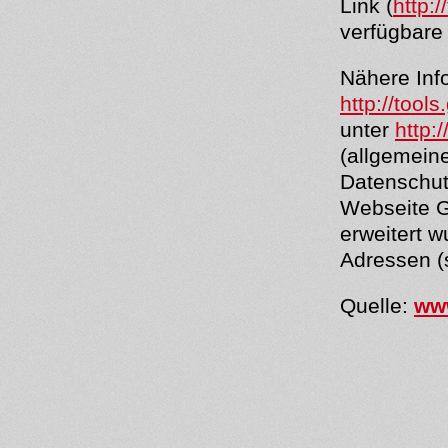
Link (
http:
verfügbare 
Nähere Info
http://too
unter
http:
(allgemein
Datenschutz
Webseite G
erweitert 
Adressen (
Quelle:
www