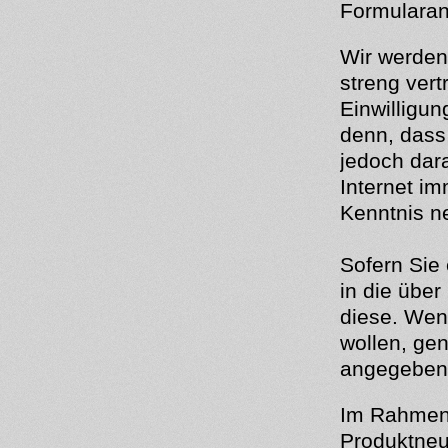
Formularang
Wir werden
streng vert
Einwilligun
denn, dass 
jedoch dara
Internet i
Kenntnis n
Sofern Sie
in die übe
diese. Wen
wollen, ge
angegeben
Im Rahmen 
Produktneuh