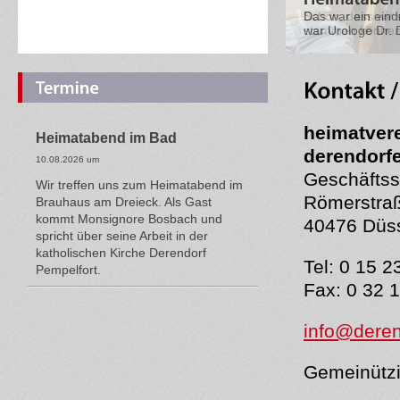
Das war ein ein
war Urologe Dr. 
heimatver
Heimatabend im Bad
derendorfe
10.08.2026 um
Geschäftss
Wir treffen uns zum Heimatabend im
Römerstra
Brauhaus am Dreieck. Als Gast
kommt Monsignore Bosbach und
40476 Düss
spricht über seine Arbeit in der
katholischen Kirche Derendorf
Tel: 0 15 2
Pempelfort.
Fax: 0 32 1
info@deren
Gemeinützi