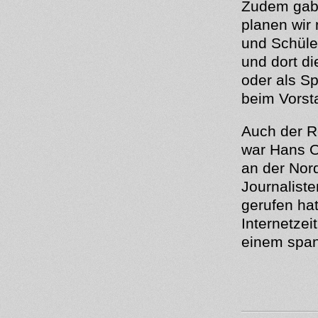
Zudem gab 
planen wir
und Schüle
und dort di
oder als S
beim Vorst
Auch der R
war Hans O
an der Nor
Journalist
gerufen hat
Internetzei
einem span