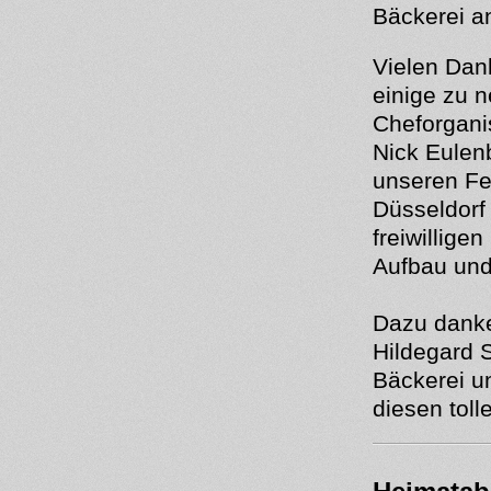
Bäckerei a
Vielen Dan
einige zu 
Cheforganis
Nick Eulenb
unseren F
Düsseldorf
freiwillige
Aufbau und
Dazu danke
Hildegard 
Bäckerei u
diesen tol