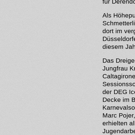
für Derendo
Als Höhepu
Schmetterli
dort im ver
Düsseldorfe
diesem Jahr
Das Dreige
Jungfrau K
Caltagiron
Sessionsso
der DEG Ice
Decke im B
Karnevalso
Marc Pojer
erhielten a
Jugendarbei