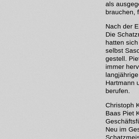
als ausgeg
brauchen, 
Nach der E
Die Schatz
hatten sic
selbst Sas
gestell. Pi
immer herv
langjährige
Hartmann u
berufen.
Christoph 
Baas Piet 
Geschäftsfü
Neu im Ges
Schatzmeis