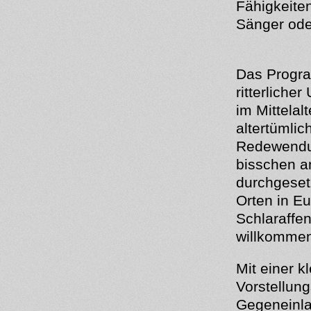
Fähigkeiten
Sänger ode
Das Progra
ritterliche
im Mittelal
altertümlic
Redewendun
bisschen an
durchgesetz
Orten in Eu
Schlaraffen
willkomme
Mit einer 
Vorstellung
Gegeneinla