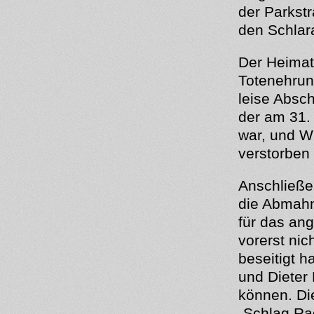
der Parkstr
den Schlar
Der Heimat
Totenehrun
leise Absc
der am 31.
war, und Wi
verstorben 
Anschließe
die Abmahn
für das an
vorerst nic
beseitigt h
und Dieter
können. Di
„Schlag Ra