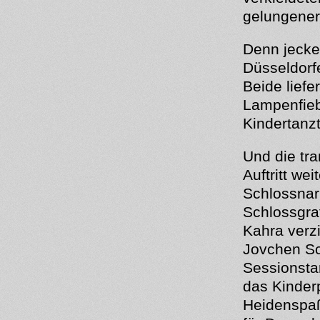
gelungener
Denn jecke
Düsseldorfe
Beide liefe
Lampenfiebe
Kindertanz
Und die tra
Auftritt we
Schlossnar
Schlossgra
Kahra verz
Jovchen Sc
Sessionsta
das Kinderp
Heidenspa