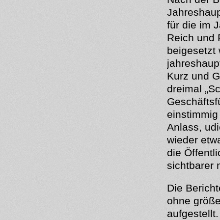
Jahreshaup
für die im
Reich und 
beigesetzt
jahreshaup
Kurz und G
dreimal „S
Geschäftsf
einstimmi
Anlass, udi
wieder etw
die Öffentl
sichtbarer
Die Berich
ohne größe
aufgestell