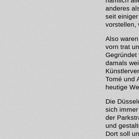
nämlich all
anderes als
seit einige
vorstellen,
Also waren
vorn trat u
Gegründet 
damals weil
Künstlerver
Tomé und A
heutige We
Die Düssel
sich immer 
der Parkstr
und gestal
Dort soll u