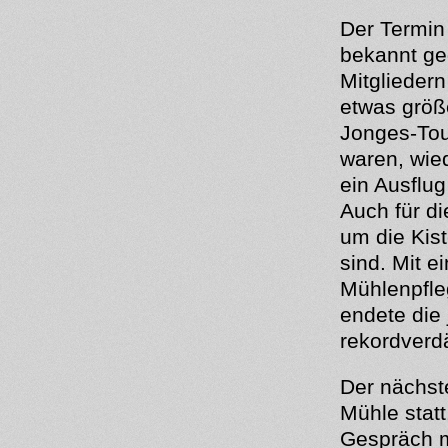
Der Termin
bekannt ge
Mitglieder
etwas größ
Jonges-Tou
waren, wie
ein Ausflu
Auch für d
um die Kis
sind. Mit e
Mühlenpfle
endete die
rekordverd
Der nächst
Mühle stat
Gespräch m