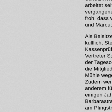
arbeitet se
vergangenen
froh, dass
und Marcus
Als Beisitz
kulllich, S
Kassenprüf
Vertreter 
der Tageso
die Mitglie
Mühle wegen
Zudem werd
anderem für
einigen Ja
Barbarast
am Pfingst