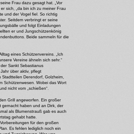
 seine Frau dazu gesagt hat. „Vor
er sich, „da bin ich zu meiner Frau
e und der Vogel fiel. So richtig
ter. Seitdem verbringt er seine
ngsbälle und folgt Einladungen
ellten er und Jungschützenkönig
pendenbuttons. Beide sammeln für die
lltag eines Schützenvereins. „Ich
„unsere Vereine ähneln sich sehr.“
 der Sankt Sebastianus
ahr über aktiv, pflegt
 Stadtteilen Derendorf, Golzheim,
n im Schützenwesen. Wobei das Wort
und nicht vom „schießen“.
den Grill angeworfen. Ein großer
nt gemacht haben und an Dirk, der
smal als Blumenstrauß gab es auch
rtstag gehabt hatte.
 Vorbereitungen für den großen
lan. Es fehlen lediglich noch ein