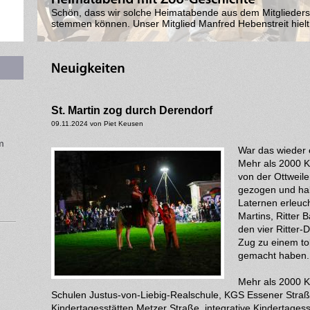
Das war ein eindrucksvoller Vortrag zum Thema Männerg
war Urologe Dr. Dietmar Betz zu Gast im Brauahaus am Dre
St. Martin zog durch Derendorf
09.11.2024 von Piet Keusen
m
War das wieder e
Mehr als 2000 K
von der Ottweil
gezogen und ha
Laternen erleuc
Martins, Ritter B
den vier Ritter
Zug zu einem tol
gemacht haben
Mehr als 2000 
Schulen Justus-von-Liebig-Realschule, KGS Essener Stra
Kindertagesstätten Metzer Straße, integrative Kindertages