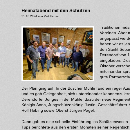
Heimatabend mit den Schützen
21.10.2024 von Piet Keusen
Traditionen müs
Vereinen. Aber
angepasst werde
haben wir es je
den Sankt Sebas
Derendorf von 1
eingeladen. Die
Oktober versch
miteinander spr
gute Partnerscha
Der Plan ging auf! In der Buscher Mühle fand ein reger Au
und es gab Gelegenheit, sich untereinander kennnenzulern
Derendorfer Jonges in der Mühle, dazu der neue Regiment
Königin Anna, Jungschützenkönig Justin, Geschäftsführer H
Rolf Hebing sowie Oberst Jürgen Pagel.
Dann gab es eine schnelle Einführung ins Schützenwesen
Tups berichtete aus den ersten Monaten seiner Regentscha