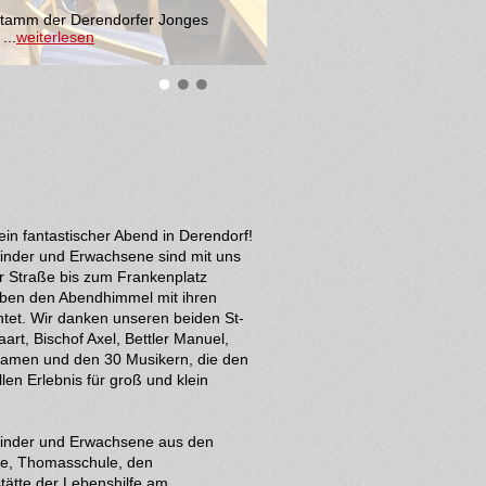
esundheit. Zum Heimatabend im Mai
ie ...
weiterlesen
in fantastischer Abend in Derendorf!
inder und Erwachsene sind mit uns
er Straße bis zum Frankenplatz
ben den Abendhimmel mit ihren
htet. Wir danken unseren beiden St-
aart, Bischof Axel, Bettler Manuel,
-Damen und den 30 Musikern, die den
len Erlebnis für groß und klein
.
Kinder und Erwachsene aus den
ße, Thomasschule, den
stätte der Lebenshilfe am