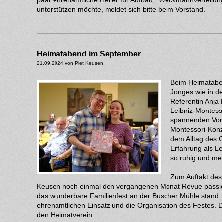
paar ehrenamtliche Helfer für Aufbau, Weckmannverteilu
unterstützen möchte, meldet sich bitte beim Vorstand.
Heimatabend im September
21.09.2024 von Piet Keusen
Beim Heimataben
Jonges wie in d
Referentin Anja
Leibniz-Montess
spannenden Vort
Montessori-Konz
dem Alltag des 
Erfahrung als L
so ruhig und me
Zum Auftakt des
Keusen noch einmal den vergangenen Monat Revue passiere
das wunderbare Familienfest an der Buscher Mühle stand. 
ehrenamtlichen Einsatz und die Organisation des Festes. 
den Heimatverein.